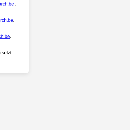
arch.be
.
arch.be
.
ch.be
.
rsetzt.