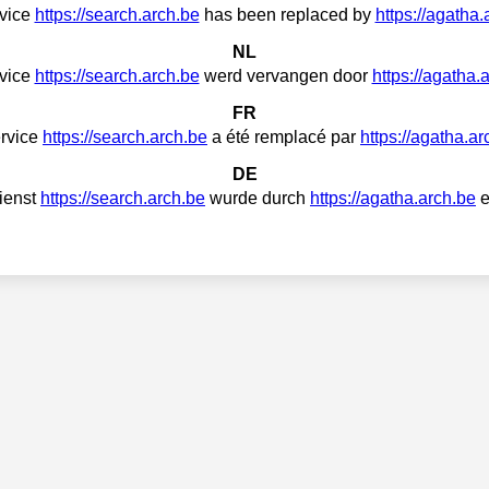
vice
https://search.arch.be
has been replaced by
https://agatha.
NL
vice
https://search.arch.be
werd vervangen door
https://agatha.
FR
ervice
https://search.arch.be
a été remplacé par
https://agatha.ar
DE
ienst
https://search.arch.be
wurde durch
https://agatha.arch.be
e